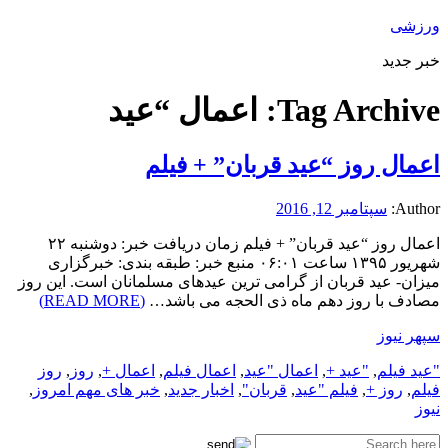
ورزشی
خبر جدید
Tag Archive:
اعمال “عید
اعمال روز “عید قربان” + فیلم
Author:
سپتامبر 12, 2016
اعمال روز “عید قربان” + فیلم زمان دریافت خبر: دوشنبه ۲۲
شهریور ۱۳۹۵ ساعت ۰۶:۰۱ منبع خبر: طبقه بندی: خبرگزاری
میزان- عید قربان از گرامی ترین عیدهای مسلمانان است. این روز
مصادف با روز دهم ماه ذی الحجه می باشد…
(READ MORE)
سپهر نیوز
"عید فیلم
,
"عید +
,
اعمال "عید
,
اعمال فیلم
,
اعمال +
,
روز
,
روز
فیلم
,
روز +
,
فیلم "عید
,
قربان"
,
اخبار جدید
,
خبر های مهم امروز
,
نیوز