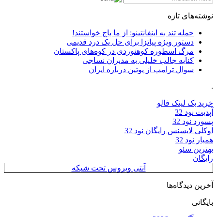
نوشته‌های تازه
حمله تند به اینفانتینو: از ما باج خواستند!
دستور ویژه پیاتزا برای حل یک درد قدیمی
مرگ اسطوره کوهنوردی در کوه‌های پاکستان
کنایه جالب خلیلی به مدیران نساجی
سوال ترامپ از پوتین درباره ایران
.
خرید بک لینک فالو
آپدیت نود 32
پسورد نود 32
اوکلی لایسنس رایگان نود 32
همیار نود 32
بهترین سئو
رایگان
آنتی ویروس تحت شبکه
آخرین دیدگاه‌ها
بایگانی