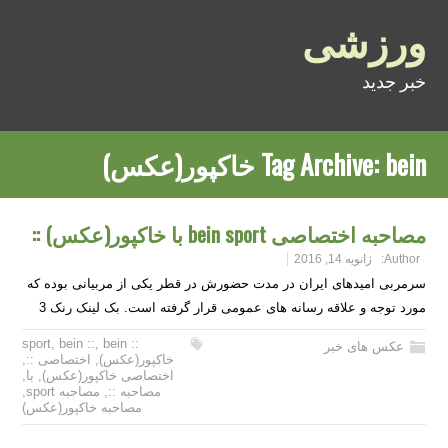
ورزشی
خبر جدید
bein خاکپور(عکس)
Tag Archive:
مصاحبه اختصاصی bein sport با خاکپور(عکس) ::
Author:
ژانویه 14, 2016
سرمربی امیدهای ایران در مدت حضورش در قطر یکی از مربیانی بوده که
مورد توجه و علاقه رسانه های عمومی قرار گرفته است. بک لینک رنک 3
,
bein ::
,
bein
:: sport
عکس های خبر
خاکپور(عکس)
,
اختصاصی ::
,
اختصاصی خاکپور(عکس)
,
با
,
مصاحبه ::
,
مصاحبه sport
,
مصاحبه خاکپور(عکس)