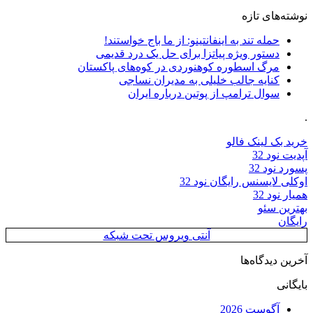
نوشته‌های تازه
حمله تند به اینفانتینو: از ما باج خواستند!
دستور ویژه پیاتزا برای حل یک درد قدیمی
مرگ اسطوره کوهنوردی در کوه‌های پاکستان
کنایه جالب خلیلی به مدیران نساجی
سوال ترامپ از پوتین درباره ایران
.
خرید بک لینک فالو
آپدیت نود 32
پسورد نود 32
اوکلی لایسنس رایگان نود 32
همیار نود 32
بهترین سئو
رایگان
آنتی ویروس تحت شبکه
آخرین دیدگاه‌ها
بایگانی
آگوست 2026