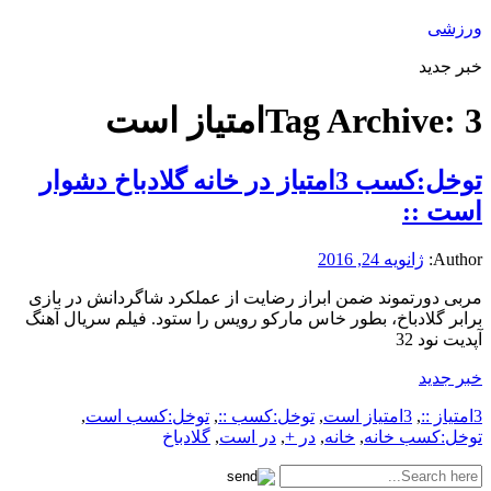
ورزشی
خبر جدید
3امتیاز است
Tag Archive:
توخل:کسب 3امتیاز در خانه گلادباخ دشوار
است ::
Author:
ژانویه 24, 2016
مربی دورتموند ضمن ابراز رضایت از عملکرد شاگردانش در بازی
برابر گلادباخ، بطور خاس مارکو رویس را ستود. فیلم سریال آهنگ
آپدیت نود 32
خبر جدید
3امتیاز ::
,
3امتیاز است
,
توخل:کسب ::
,
توخل:کسب است
,
توخل:کسب خانه
,
خانه
,
در +
,
در است
,
گلادباخ