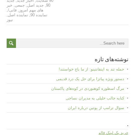
90 شکایت
,
اخبار جدید
,
جدید
90
,
جدید اصل
,
جمعی
,
خبر
های مهم امروز
,
فانی/
,
نماینده 90
,
نماینده اصل
,
نیوز
نوشته‌های تازه
حمله تند به اینفانتینو: از ما باج خواستند!
دستور ویژه پیاتزا برای حل یک درد قدیمی
مرگ اسطوره کوهنوردی در کوه‌های پاکستان
کنایه جالب خلیلی به مدیران نساجی
سوال ترامپ از پوتین درباره ایران
.
خرید بک لینک فالو