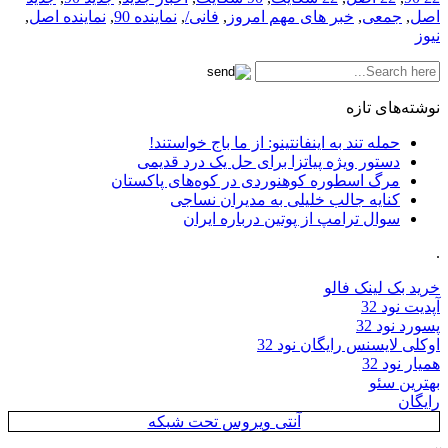
اصل
,
جمعی
,
خبر های مهم امروز
,
فانی/
,
نماینده 90
,
نماینده اصل
,
نیوز
نوشته‌های تازه
حمله تند به اینفانتینو: از ما باج خواستند!
دستور ویژه پیاتزا برای حل یک درد قدیمی
مرگ اسطوره کوهنوردی در کوه‌های پاکستان
کنایه جالب خلیلی به مدیران نساجی
سوال ترامپ از پوتین درباره ایران
.
خرید بک لینک فالو
آپدیت نود 32
پسورد نود 32
اوکلی لایسنس رایگان نود 32
همیار نود 32
بهترین سئو
رایگان
آنتی ویروس تحت شبکه