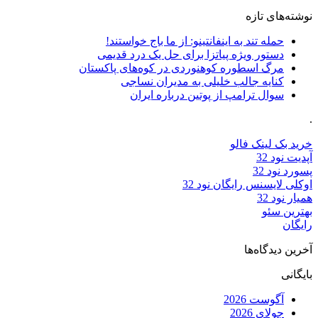
نوشته‌های تازه
حمله تند به اینفانتینو: از ما باج خواستند!
دستور ویژه پیاتزا برای حل یک درد قدیمی
مرگ اسطوره کوهنوردی در کوه‌های پاکستان
کنایه جالب خلیلی به مدیران نساجی
سوال ترامپ از پوتین درباره ایران
.
خرید بک لینک فالو
آپدیت نود 32
پسورد نود 32
اوکلی لایسنس رایگان نود 32
همیار نود 32
بهترین سئو
رایگان
آخرین دیدگاه‌ها
بایگانی
آگوست 2026
جولای 2026