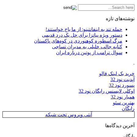
نوشته‌های تازه
حمله تند به اینفانتینو: از ما باج خواستند!
دستور ویژه پیاتزا برای حل یک درد قدیمی
مرگ اسطوره کوهنوردی در کوه‌های پاکستان
کنایه جالب خلیلی به مدیران نساجی
سوال ترامپ از پوتین درباره ایران
.
خرید بک لینک فالو
آپدیت نود 32
پسورد نود 32
اوکلی لایسنس رایگان نود 32
همیار نود 32
بهترین سئو
رایگان
آنتی ویروس تحت شبکه
آخرین دیدگاه‌ها
بایگانی