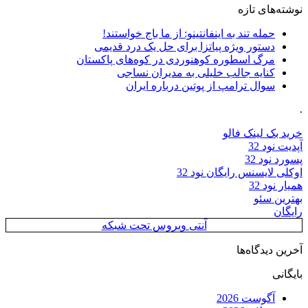
نوشته‌های تازه
حمله تند به اینفانتینو: از ما باج خواستند!
دستور ویژه پیاتزا برای حل یک درد قدیمی
مرگ اسطوره کوهنوردی در کوه‌های پاکستان
کنایه جالب خلیلی به مدیران نساجی
سوال ترامپ از پوتین درباره ایران
.
خرید بک لینک فالو
آپدیت نود 32
پسورد نود 32
اوکلی لایسنس رایگان نود 32
همیار نود 32
بهترین سئو
رایگان
آنتی ویروس تحت شبکه
آخرین دیدگاه‌ها
بایگانی
آگوست 2026