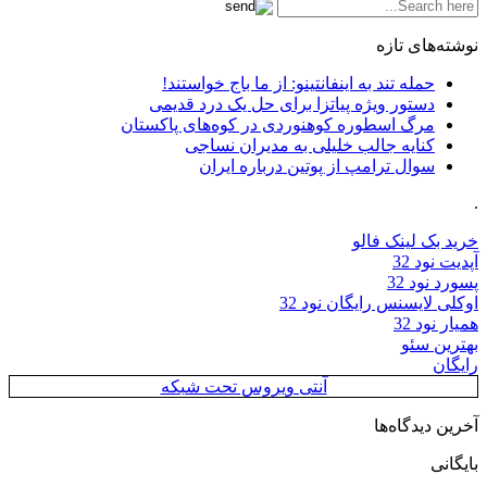
نوشته‌های تازه
حمله تند به اینفانتینو: از ما باج خواستند!
دستور ویژه پیاتزا برای حل یک درد قدیمی
مرگ اسطوره کوهنوردی در کوه‌های پاکستان
کنایه جالب خلیلی به مدیران نساجی
سوال ترامپ از پوتین درباره ایران
.
خرید بک لینک فالو
آپدیت نود 32
پسورد نود 32
اوکلی لایسنس رایگان نود 32
همیار نود 32
بهترین سئو
رایگان
آنتی ویروس تحت شبکه
آخرین دیدگاه‌ها
بایگانی