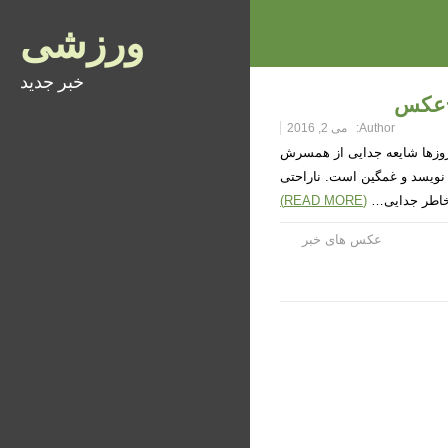
ورزشی
خبر جدید
 +عکس
Author:
می 2, 2016
 روزها شایعه جدایی از همسرش
نویسد و غمگین است. ناراحتی
ه خاطر جدایی…
(READ MORE)
عکس های خبر