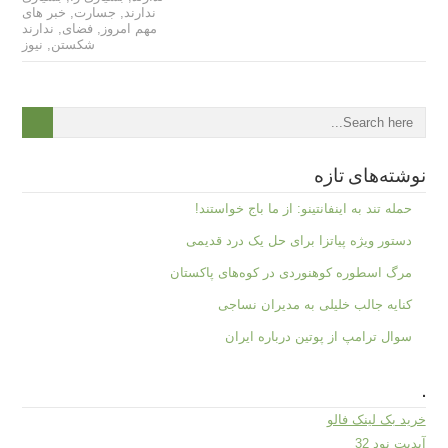
ندارند
,
جسارت
,
خبر های
مهم امروز
,
فضای
,
ندارند
شکستن
,
نیوز
نوشته‌های تازه
حمله تند به اینفانتینو: از ما باج خواستند!
دستور ویژه پیاتزا برای حل یک درد قدیمی
مرگ اسطوره کوهنوردی در کوه‌های پاکستان
کنایه جالب خلیلی به مدیران نساجی
سوال ترامپ از پوتین درباره ایران
.
خرید بک لینک فالو
آپدیت نود 32