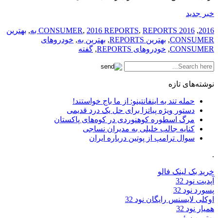
خبر جدید
2016
,
2016 CONSUMER
REPORTS به
,
2016 REPORTS
,
,
بهترین
CONSUMER
,
بهترین REPORTS
,
بهترین به
,
خودرو‌های
CONSUMER
,
خودرو‌های REPORTS
,
گفته
نوشته‌های تازه
حمله تند به اینفانتینو: از ما باج خواستند!
دستور ویژه پیاتزا برای حل یک درد قدیمی
مرگ اسطوره کوهنوردی در کوه‌های پاکستان
کنایه جالب خلیلی به مدیران نساجی
سوال ترامپ از پوتین درباره ایران
.
خرید بک لینک فالو
آپدیت نود 32
پسورد نود 32
اوکلی لایسنس رایگان نود 32
همیار نود 32
بهترین سئو