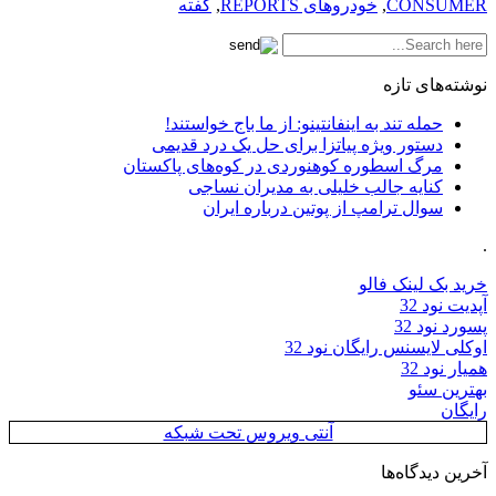
CONSUMER
,
خودرو‌های REPORTS
,
گفته
نوشته‌های تازه
حمله تند به اینفانتینو: از ما باج خواستند!
دستور ویژه پیاتزا برای حل یک درد قدیمی
مرگ اسطوره کوهنوردی در کوه‌های پاکستان
کنایه جالب خلیلی به مدیران نساجی
سوال ترامپ از پوتین درباره ایران
.
خرید بک لینک فالو
آپدیت نود 32
پسورد نود 32
اوکلی لایسنس رایگان نود 32
همیار نود 32
بهترین سئو
رایگان
آنتی ویروس تحت شبکه
آخرین دیدگاه‌ها