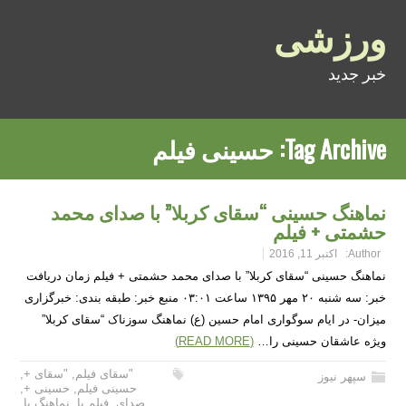
ورزشی
خبر جدید
Tag Archive:
حسینی فیلم
نماهنگ حسینی “سقای کربلا” با صدای محمد
حشمتی + فیلم
Author:
اکتبر 11, 2016
نماهنگ حسینی “سقای کربلا” با صدای محمد حشمتی + فیلم زمان دریافت
خبر: سه شنبه ۲۰ مهر ۱۳۹۵ ساعت ۰۳:۰۱ منبع خبر: طبقه بندی: خبرگزاری
میزان- در ایام سوگواری امام حسین (ع) نماهنگ سوزناک “سقای کربلا”
ویژه عاشقان حسینی را…
(READ MORE)
"سقای فیلم
,
"سقای +
,
سپهر نیوز
حسینی فیلم
,
حسینی +
,
صدای
,
فیلم با
,
نماهنگ با
,