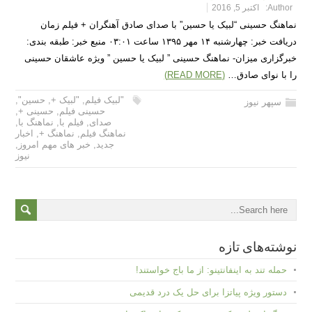
Author:
اکتبر 5, 2016
نماهنگ حسینی “لبیک یا حسین” با صدای صادق آهنگران + فیلم زمان
دریافت خبر: چهارشنبه ۱۴ مهر ۱۳۹۵ ساعت ۰۳:۰۱ منبع خبر: طبقه بندی:
خبرگزاری میزان- نماهنگ حسینی ” لبیک یا حسین ” ویژه عاشقان حسینی
را با نوای صادق…
(READ MORE)
"لبیک فیلم
,
"لبیک +
,
حسین"
,
سپهر نیوز
حسینی فیلم
,
حسینی +
,
صدای
,
فیلم با
,
نماهنگ با
,
نماهنگ فیلم
,
نماهنگ +
,
اخبار
جدید
,
خبر های مهم امروز
,
نیوز
نوشته‌های تازه
حمله تند به اینفانتینو: از ما باج خواستند!
دستور ویژه پیاتزا برای حل یک درد قدیمی