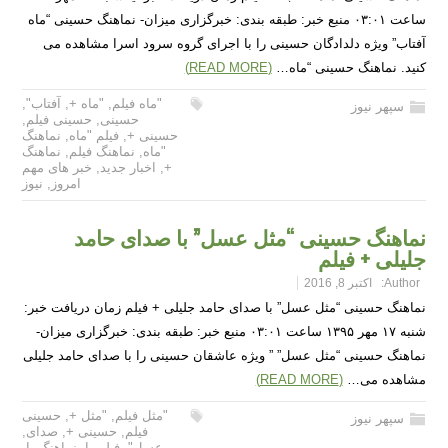
ساعت ۰۳:۰۱ منبع خبر: طبقه بندی: خبرگزاری میزان- نماهنگ حسینی “ماه
آفتاب” ویژه دلدادگان حسینی را با اجرای گروه سرود اسرا مشاهده می
کنید. نماهنگ حسینی “ماه…
(READ MORE)
"ماه فیلم
,
"ماه +
,
آفتاب"
,
سپهر نیوز
حسینی
,
حسینی فیلم
,
حسینی +
,
فیلم "ماه
,
نماهنگ
"ماه
,
نماهنگ فیلم
,
نماهنگ
+
,
اخبار جدید
,
خبر های مهم
امروز
,
نیوز
نماهنگ حسینی “مثل عسل” با صدای حامد
جلیلی + فیلم
Author:
اکتبر 8, 2016
نماهنگ حسینی “مثل عسل” با صدای حامد جلیلی + فیلم زمان دریافت خبر:
شنبه ۱۷ مهر ۱۳۹۵ ساعت ۰۳:۰۱ منبع خبر: طبقه بندی: خبرگزاری میزان-
نماهنگ حسینی “مثل عسل” ” ویژه عاشقان حسینی را با صدای حامد جلیلی
مشاهده می…
(READ MORE)
"مثل فیلم
,
"مثل +
,
حسینی
سپهر نیوز
فیلم
,
حسینی +
,
صدای
,
عسل"
,
فیلم با
,
نماهنگ با
,