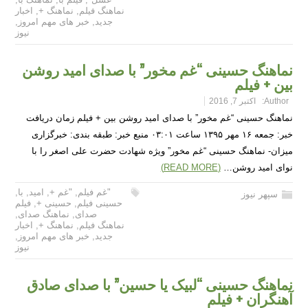
نماهنگ فیلم
,
نماهنگ +
,
اخبار
جدید
,
خبر های مهم امروز
,
نیوز
نماهنگ حسینی “غم مخور” با صدای امید روشن
بین + فیلم
Author:
اکتبر 7, 2016
نماهنگ حسینی “غم مخور” با صدای امید روشن بین + فیلم زمان دریافت
خبر: جمعه ۱۶ مهر ۱۳۹۵ ساعت ۰۳:۰۱ منبع خبر: طبقه بندی: خبرگزاری
میزان- نماهنگ حسینی “غم مخور” ویژه شهادت حضرت علی اصغر را با
نوای امید روشن…
(READ MORE)
"غم فیلم
,
"غم +
,
امید
,
با
,
سپهر نیوز
حسینی فیلم
,
حسینی +
,
فیلم
صدای
,
نماهنگ صدای
,
نماهنگ فیلم
,
نماهنگ +
,
اخبار
جدید
,
خبر های مهم امروز
,
نیوز
نماهنگ حسینی “لبیک یا حسین” با صدای صادق
آهنگران + فیلم