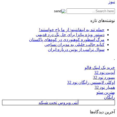
نیوز
نوشته‌های تازه
حمله تند به اینفانتینو: از ما باج خواستند!
دستور ویژه پیاتزا برای حل یک درد قدیمی
مرگ اسطوره کوهنوردی در کوه‌های پاکستان
کنایه جالب خلیلی به مدیران نساجی
سوال ترامپ از پوتین درباره ایران
.
خرید بک لینک فالو
آپدیت نود 32
پسورد نود 32
اوکلی لایسنس رایگان نود 32
همیار نود 32
بهترین سئو
رایگان
آنتی ویروس تحت شبکه
آخرین دیدگاه‌ها