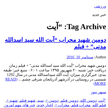
ورزشی
خبر جدید
Tag Archive:
“آیت
دومین شهید محراب “آیت الله سید اسدالله
مدنی” + فیلم
Author:
سپتامبر 10, 2016
دومین شهید محراب “آیت الله سید اسدالله مدنی” + فیلم زمان
دریافت خبر: شنبه ۲۰ شهریور ۱۳۹۵ ساعت ۰۶:۰۱ منبع خبر: طبقه
بندی: خبرگزاری میزان- آیت الله سیداسدالله مدنی در سال 1292
شمسی در روستایی در آذرشهر آذربایجان شرقی چشم…
(READ
MORE)
سپهر نیوز
"آیت
,
دومین الله
,
دومین فیلم
,
دومین +
,
سید
,
شهید فیلم
,
شهید +
,
فیلم الله
,
محراب فیلم
,
محراب +
,
اخبار جدید
,
خبر های مهم امروز
,