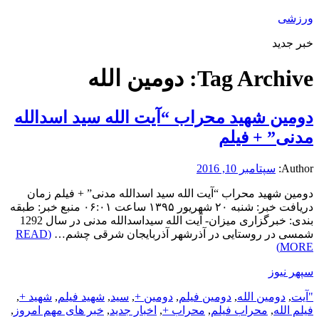
ورزشی
خبر جدید
Tag Archive:
دومین الله
دومین شهید محراب “آیت الله سید اسدالله
مدنی” + فیلم
Author:
سپتامبر 10, 2016
دومین شهید محراب “آیت الله سید اسدالله مدنی” + فیلم زمان
دریافت خبر: شنبه ۲۰ شهریور ۱۳۹۵ ساعت ۰۶:۰۱ منبع خبر: طبقه
بندی: خبرگزاری میزان- آیت الله سیداسدالله مدنی در سال 1292
شمسی در روستایی در آذرشهر آذربایجان شرقی چشم…
(READ
MORE)
سپهر نیوز
"آیت
,
دومین الله
,
دومین فیلم
,
دومین +
,
سید
,
شهید فیلم
,
شهید +
,
فیلم الله
,
محراب فیلم
,
محراب +
,
اخبار جدید
,
خبر های مهم امروز
,