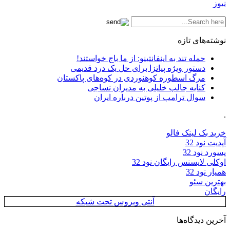
نیوز
نوشته‌های تازه
حمله تند به اینفانتینو: از ما باج خواستند!
دستور ویژه پیاتزا برای حل یک درد قدیمی
مرگ اسطوره کوهنوردی در کوه‌های پاکستان
کنایه جالب خلیلی به مدیران نساجی
سوال ترامپ از پوتین درباره ایران
.
خرید بک لینک فالو
آپدیت نود 32
پسورد نود 32
اوکلی لایسنس رایگان نود 32
همیار نود 32
بهترین سئو
رایگان
آنتی ویروس تحت شبکه
آخرین دیدگاه‌ها