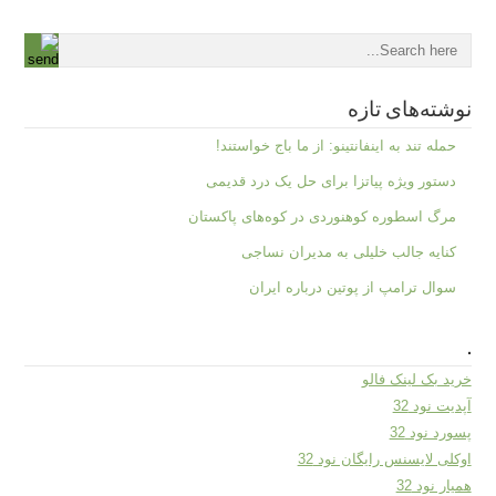
نوشته‌های تازه
حمله تند به اینفانتینو: از ما باج خواستند!
دستور ویژه پیاتزا برای حل یک درد قدیمی
مرگ اسطوره کوهنوردی در کوه‌های پاکستان
کنایه جالب خلیلی به مدیران نساجی
سوال ترامپ از پوتین درباره ایران
.
خرید بک لینک فالو
آپدیت نود 32
پسورد نود 32
اوکلی لایسنس رایگان نود 32
همیار نود 32