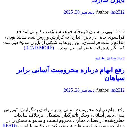
ins2012
Author:
دسامبر 30, 2025
ساشا بویی زمستان فروخته خواهد شد غضب کمپانی: مدافع
فرانسوی جایی در بایرن ندارد! به گزارش ورزش سه، ساشا بویی ،
مدافع راست فرانسوی، این روزها به شکلی از بایرن مونیخ دور شده
که انگار هیچوقت عضو این تیم نبوده…
(READ MORE)
دسته‌بندی نشده
رفع ابهام درباره محرومیت آسانی برابر
سپاهان
ins2012
Author:
دسامبر 28, 2025
رفع ابهام درباره محرومیت آسانی برابر سپاهان به گزارش “ورزش
سه”، یاسر آسانی ، وینگر تأثیرگذار استقلال ، برخلاف شایعات
مطرح‌شده در فضای مجازی محروم نیست و می‌تواند تیمش را در
دیدار حساس مقابل سپاهان همراهی کند. در دقایق پایانی…
(READ