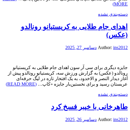
MORE)
دسته‌بندی نشده
اهدای جام طلایی به کریستیانو رونالدو
(عکس)
ins2012
Author:
دسامبر 27, 2025
جایزه دیگری برای سی آر سون اهدای جام طلایی به کریستیانو
رونالدو (عکس) به گزارش ورزش سه، کریستیانو رونالدو پیش از
آغاز دیدار النصر و الاخدود، به یک افتخار تازه در لیگ حرفه‌ای
عربستان رسید و برای نخستین‌بار جایزه «کاپ…
(READ MORE)
دسته‌بندی نشده
طاهرخانی با خیبر فسخ کرد
ins2012
Author:
دسامبر 26, 2025