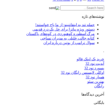
نوشته‌های تازه
حمله تند به اینفانتینو: از ما باج خواستند!
دستور ویژه پیاتزا برای حل یک درد قدیمی
مرگ اسطوره کوهنوردی در کوه‌های پاکستان
کنایه جالب خلیلی به مدیران نساجی
سوال ترامپ از پوتین درباره ایران
.
خرید بک لینک فالو
آپدیت نود 32
پسورد نود 32
اوکلی لایسنس رایگان نود 32
همیار نود 32
بهترین سئو
رایگان
آخرین دیدگاه‌ها
بایگانی