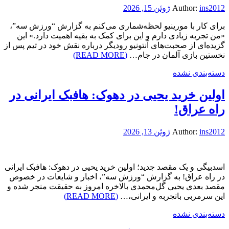
ins2012
Author:
ژوئن 15, 2026
برای کار با مورینیو لحظه‌شماری می‌کنم به گزارش “ورزش سه”،
«من تجربه زیادی دارم و این برای کمک به بقیه اهمیت دارد.» این
گزیده‌ای از صحبت‌های آنتونیو رودیگر درباره نقش خود در تیم پس از
نخستین بازی آلمان در جام…
(READ MORE)
دسته‌بندی نشده
اولین خرید یحیی در دهوک: هافبک ایرانی در
راه عراق!
ins2012
Author:
ژوئن 13, 2026
اسدبیگی و یک مقصد جدید؛ اولین خرید یحیی در دهوک: هافبک ایرانی
در راه عراق! به گزارش “ورزش سه”، اخبار و شایعات در خصوص
مقصد بعدی یحیی گل‌محمدی بالاخره امروز به حقیقت منجر شده و
این سرمربی باتجربه و ایرانی،…
(READ MORE)
دسته‌بندی نشده