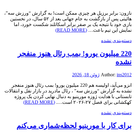
نازون: برابر برزیل هر چیزی ممکن است! به گزارش “ورزش سه”،
هائیتی پس از بازگشت به جام جهانی بعد از ۵۲ سال، در نخستین
بازی خود با نتیجه یک بر صفر برابر اسکاتلند شکست خورد، اما
نمایش این تیم باعث…
(READ MORE)
دسته‌بندی نشده
220 میلیون یورو! بمب رئال هنوز منفجر
نشده
ins2012
Author:
ژوئن 18, 2026
انزو می‌آید، اولیسه هم 220 میلیون یورو! بمب رئال هنوز منفجر
نشده به گزارش “ورزش سه” ، رئال مادرید در بازار نقل و انتقالات
تابستانی با هدایت ژوزه مورینیو به دنبال نهایی کردن یک پروژه
کهکشانی برای فصل ۲۷-۲۰۲۶ است….
(READ MORE)
دسته‌بندی نشده
برای کار با مورینیو لحظه‌شماری می‌کنم