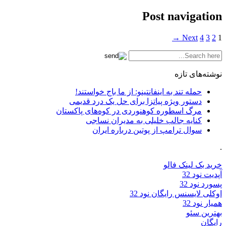
Post navigation
Next →
4
3
2
1
نوشته‌های تازه
حمله تند به اینفانتینو: از ما باج خواستند!
دستور ویژه پیاتزا برای حل یک درد قدیمی
مرگ اسطوره کوهنوردی در کوه‌های پاکستان
کنایه جالب خلیلی به مدیران نساجی
سوال ترامپ از پوتین درباره ایران
.
خرید بک لینک فالو
آپدیت نود 32
پسورد نود 32
اوکلی لایسنس رایگان نود 32
همیار نود 32
بهترین سئو
رایگان