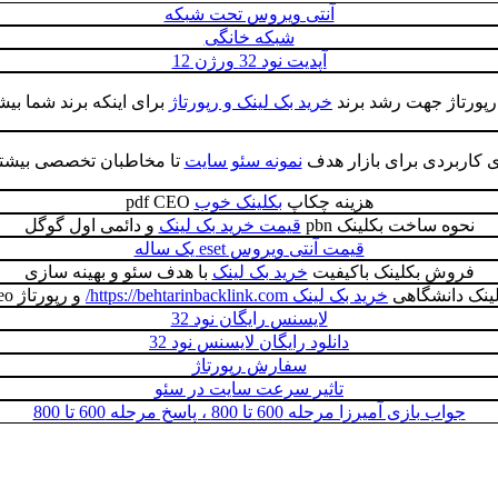
آنتی ویروس تحت شبکه
شبکه خانگی
آپدیت نود 32 ورژن 12
 رپورتاژ جهت رشد برند
خرید بک لینک و رپورتاژ
برای اینکه برند شما بیش
ی کاربردی برای بازار هدف
نمونه سئو سایت
تا مخاطبان تخصصی بیشت
هزینه چکاپ
بکلینک خوب
pdf CEO
نحوه ساخت بکلینک pbn
قیمت خرید بک لینک
و دائمی اول گوگل
قیمت آنتی ویروس eset یک ساله
فروش بکلینک باکیفیت
خرید بک لینک
با هدف سئو و بهینه سازی
لینک دانشگاهی
خرید بک لینک https://behtarinbacklink.com/
و رپورتاژ seo چيست
لایسنس رایگان نود 32
دانلود رایگان لایسنس نود 32
سفارش رپورتاژ
تاثیر سرعت سایت در سئو
جواب بازی آمیرزا مرحله 600 تا 800 ، پاسخ مرحله 600 تا 800