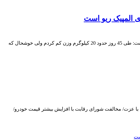
در 45 روز 20 کیلو وزن کم کردم/درست نیست که می‌گویند سنم بالاست/ سوریان: هدفم طلای المپیک ریو استفرنگی‌کار وزن 59 کیلوگرم گفت: طی 45 روز حدود 20 کیلوگرم وزن کم کردم ولی خوشحال که
اسی و حزبی/ حج با عزت/ مخالفت شورای رقابت با افزایش بیشتر قیمت خودرو/
شت