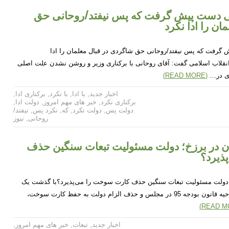
انی دست پیش گرفت که پس نیفتد/روحانی حق
ان را ادا نکرد
 گرفت که پس نیفتد/روحانی حق شاگردی در قبال معلمان را ادا
انقلاب اسلامی گفت: آقای روحانی با برکناری وزیر و روشن نشدن علت اصلی
دی در…
(READ MORE)
اخبار جدید
,
با ادا
,
با نکرد
,
برکناری ادا
,
برکناری نکرد
,
خبر های مهم امروز
,
دولت ادا
,
دولت پس
,
دولت نکرد
,
که
,
نکرد پس
,
نیفتد/
روحانی
,
نیوز
در برزخ؛ دولت مسئولیت تبعات سنگین حذف
ذیرد؟
دولت مسئولیت تبعات سنگین حذف کارت سوخت را می‌پذیرد؟با گذشت یک
ماه و نیم از تصویب قانون اصلاحیه قانون بودجه 95 در مجلس و حذف الزام دولت به حفظ کارت سوخت،
اخبار جدید
,
تبعات
,
خبر های مهم امروز
,