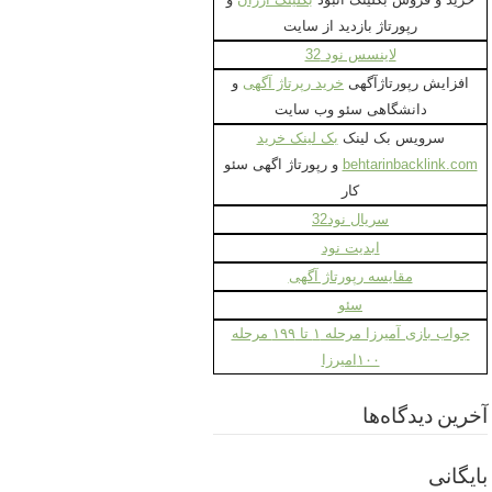
رپورتاژ بازدید از سایت
لاینسس نود 32
افزایش رپورتاژآگهی
خرید رپرتاژ آگهی
و
دانشگاهی سئو وب سایت
سرویس بک لینک
بک لینک خرید
behtarinbacklink.com
و رپورتاژ اگهی سئو
کار
سریال نود32
ابدیت نود
مقایسه رپورتاژ آگهی
سئو
جواب بازی آمیرزا مرحله ۱ تا ۱۹۹ مرحله
۱۰۰امیرزا
آخرین دیدگاه‌ها
بایگانی