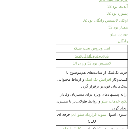
آپدیت نود 32
پسورد نود 32
اوکلی لایسنس رایگان نود 32
همیار نود 32
بهترین سئو
رایگان
آنتی ویروس تحت شبکه
بازی و نرم افزار جدید
لایسنس نود 32 ورژن 14
خرید بک‌لینک از سایت‌های هم‌موضوع با
کسب‌وکار
افزایش بک لینک
و ارتباط محتوایی
لینک‌هایتان قوی‌تر برقرار گردد
ارائه پیشنهادهای ویژه برای مشتریان وفادار
پکیج خدمات سئو
و روابط طولانی‌تر با مشتری
ایجاد گردد
سئوی اصول
نمونه قرارداد سئو pdf
حرفه ای
CEO
خرید و فروش بکلینک انبود
بکلینک ارزان
و