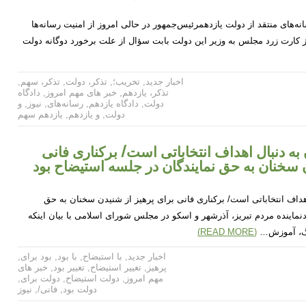
نه‌های منتقد از دولت یازدهمرئیس‌جمهور در حالی امروز از امنیت رسانه‌ها
 که بیش از ۱۷ ماه از کارت زرد مجلس به وزیر این دولت بابت سؤال از علت برخورد دوگانه دولت
اخبار جدید
,
تخریب؛
,
تذکر، دولت
,
تذکر، سهم
,
تذکر، یازدهم
,
خبر های مهم امروز
,
دادگاه
دولت
,
دادگاه یازدهم
,
رسانه‌های
,
نیوز
,
و
دولت
,
و یازدهم
,
یازدهم سهم
 به دنبال اهداف انتخاباتی است/ برکناری فانی
 سخنان به حق نمایندگان در جلسه استیضاح بود
 اهداف انتخاباتی است/ برکناری فانی برای پرهیز از شنیدن سخنان به حق
نماینده مردم تبریز، آذرشهر و اسکو در مجلس شورای اسلامی با بیان اینکه
هنگ، آموزش…
(READ MORE)
اخبار جدید
,
با استیضاح
,
با بود
,
بود برای
,
پرهیز
,
تغییر استیضاح
,
تغییر بود
,
خبر های
مهم امروز
,
دولت استیضاح
,
دولت برای
,
دولت بود
,
فانی/
,
نیوز