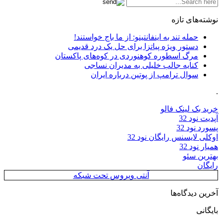
نوشته‌های تازه
حمله تند به اینفانتینو: از ما باج خواستند!
دستور ویژه پیاتزا برای حل یک درد قدیمی
مرگ اسطوره کوهنوردی در کوه‌های پاکستان
کنایه جالب خلیلی به مدیران نساجی
سوال ترامپ از پوتین درباره ایران
.
خرید بک لینک فالو
آپدیت نود 32
پسورد نود 32
اوکلی لایسنس رایگان نود 32
همیار نود 32
بهترین سئو
رایگان
آنتی ویروس تحت شبکه
آخرین دیدگاه‌ها
بایگانی