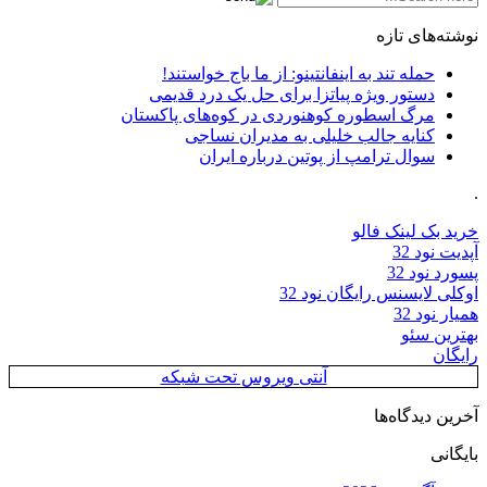
نوشته‌های تازه
حمله تند به اینفانتینو: از ما باج خواستند!
دستور ویژه پیاتزا برای حل یک درد قدیمی
مرگ اسطوره کوهنوردی در کوه‌های پاکستان
کنایه جالب خلیلی به مدیران نساجی
سوال ترامپ از پوتین درباره ایران
.
خرید بک لینک فالو
آپدیت نود 32
پسورد نود 32
اوکلی لایسنس رایگان نود 32
همیار نود 32
بهترین سئو
رایگان
آنتی ویروس تحت شبکه
آخرین دیدگاه‌ها
بایگانی