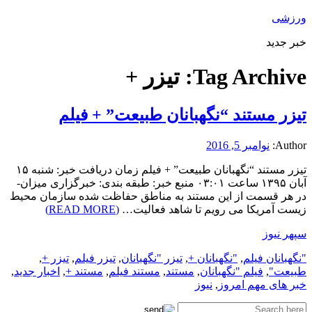
ورزشی
خبر جدید
Tag Archive:
تیزر +
تیزر مستند “نگهبانان طبیعت” + فیلم
Author:
نوامبر 5, 2016
تیزر مستند “نگهبانان طبیعت” + فیلم زمان دریافت خبر: شنبه ۱۵
آبان ۱۳۹۵ ساعت ۰۳:۰۱ منبع خبر: طبقه بندی: خبرگزاری میزان-
در هر قسمت از این مستند به مناطق حفاظت شده سازمان محیط
زیست آمریکا می رویم تا شاهد فعالیت…
(READ MORE)
سپهر نیوز
"نگهبانان فیلم
,
"نگهبانان +
,
تیزر "نگهبانان
,
تیزر فیلم
,
تیزر +
,
طبیعت"
,
فیلم "نگهبانان
,
مستند
,
مستند فیلم
,
مستند +
,
اخبار جدید
,
خبر های مهم امروز
,
نیوز