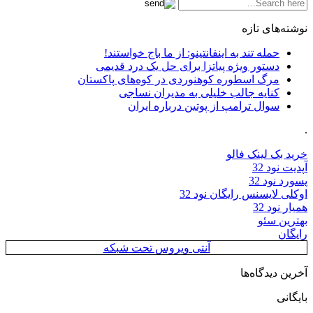
نوشته‌های تازه
حمله تند به اینفانتینو: از ما باج خواستند!
دستور ویژه پیاتزا برای حل یک درد قدیمی
مرگ اسطوره کوهنوردی در کوه‌های پاکستان
کنایه جالب خلیلی به مدیران نساجی
سوال ترامپ از پوتین درباره ایران
.
خرید بک لینک فالو
آپدیت نود 32
پسورد نود 32
اوکلی لایسنس رایگان نود 32
همیار نود 32
بهترین سئو
رایگان
آنتی ویروس تحت شبکه
آخرین دیدگاه‌ها
بایگانی