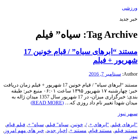
ورزشی
خبر جدید
Tag Archive:
سیاه” فیلم
مستند “ابرهای سیاه” / قیام خونین 17
شهریور + فیلم
Author:
سپتامبر 7, 2016
مستند “ابرهای سیاه” / قیام خونین 17 شهریور + فیلم زمان دریافت
خبر: چهارشنبه ۱۷ شهریور ۱۳۹۵ ساعت ۰۶:۰۱ منبع خبر: طبقه
بندی: خبرگزاری میزان- در 17 شهریور سال 1357 میدان ژاله به
میدان شهدا تغییر نام داد روزی که…
(READ MORE)
سپهر نیوز
"ابرهای فیلم
,
"ابرهای +
,
/
,
خونین
,
سیاه" فیلم
,
سیاه" +
,
فیلم قیام
,
مستند فیلم
,
مستند قیام
,
مستند +
,
اخبار جدید
,
خبر های مهم امروز
,
نیوز