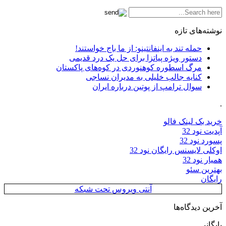
نوشته‌های تازه
حمله تند به اینفانتینو: از ما باج خواستند!
دستور ویژه پیاتزا برای حل یک درد قدیمی
مرگ اسطوره کوهنوردی در کوه‌های پاکستان
کنایه جالب خلیلی به مدیران نساجی
سوال ترامپ از پوتین درباره ایران
.
خرید بک لینک فالو
آپدیت نود 32
پسورد نود 32
اوکلی لایسنس رایگان نود 32
همیار نود 32
بهترین سئو
رایگان
آنتی ویروس تحت شبکه
آخرین دیدگاه‌ها
بایگانی