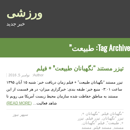
ورزشی
خبر جدید
Tag Archive:
طبیعت”
تیزر مستند “نگهبانان طبیعت” + فیلم
Author:
نوامبر 5, 2016
تیزر مستند “نگهبانان طبیعت” + فیلم زمان دریافت خبر: شنبه ۱۵ آبان ۱۳۹۵
ساعت ۰۳:۰۱ منبع خبر: طبقه بندی: خبرگزاری میزان- در هر قسمت از این
مستند به مناطق حفاظت شده سازمان محیط زیست آمریکا می رویم تا
شاهد فعالیت…
(READ MORE)
"نگهبانان فیلم
,
"نگهبانان +
,
سپهر نیوز
تیزر "نگهبانان
,
تیزر فیلم
,
تیزر
+
,
طبیعت"
,
فیلم "نگهبانان
,
مستند
,
مستند فیلم
,
مستند