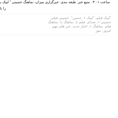
ساعت ۰۳:۰۱ منبع خبر: طبقه بندی: خبرگزاری میزان- نماهنگ حسینی ” ل
را ب
"لبیک فیلم
,
"لبیک +
,
حسین"
,
حسینی فیلم
,
حسینی +
,
صدای
,
فیلم با
,
نماهنگ با
,
نماهنگ
فیلم
,
نماهنگ +
,
اخبار جدید
,
خبر های مهم
امروز
,
نیوز