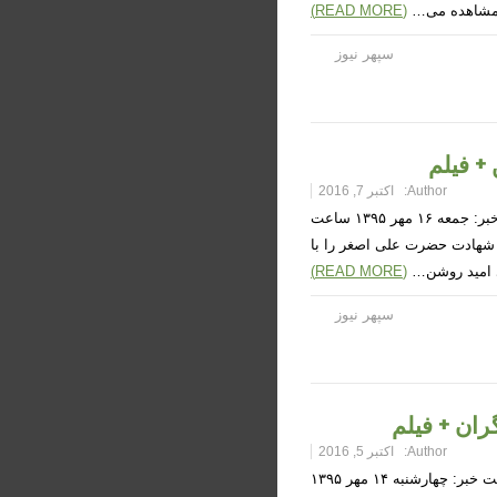
مشاهده می…
(READ MORE)
سپهر نیوز
+ فیلم
Author:
اکتبر 7, 2016
نماهنگ حسینی “غم مخور” با صدای امید روشن بین + فیلم زمان دریافت خبر: جمعه ۱۶ مهر ۱۳۹۵ ساعت
ژه شهادت حضرت علی اصغر را با
 امید روشن…
(READ MORE)
سپهر نیوز
ران + فیلم
Author:
اکتبر 5, 2016
نماهنگ حسینی “لبیک یا حسین” با صدای صادق آهنگران + فیلم زمان دریافت خبر: چهارشنبه ۱۴ مهر ۱۳۹۵