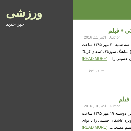
ورزشی
خبر جدید
 + فیلم
Author:
اکتبر 11, 2016
نماهنگ حسینی “سقای کربلا” با صدای محمد حشمتی + فیلم زمان دریافت خبر: سه شنبه ۲۰ مهر ۱۳۹۵ ساعت
ع) نماهنگ سوزناک “سقای کربلا”
ن حسینی را…
(READ MORE)
سپهر نیوز
فیلم
Author:
اکتبر 10, 2016
نماهنگ حسینی “با هر قدم” با صدای میثم مطیعی + فیلم زمان دریافت خبر: دوشنبه ۱۹ مهر ۱۳۹۵ ساعت
” ویژه عاشقان حسینی را با نوای
یثم مطیعی…
(READ MORE)