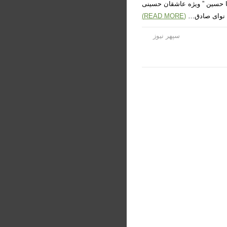
بیک یا حسین ” ویژه عاشقان حسینی
ا نوای صادق…
(READ MORE)
سپهر نیوز