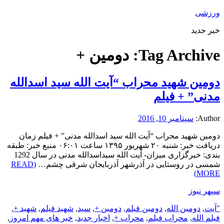
ورزشی
خبر جدید
Tag Archive:
دومین +
دومین شهید محراب “آیت الله سید اسدالله
مدنی” + فیلم
Author:
سپتامبر 10, 2016
دومین شهید محراب “آیت الله سید اسدالله مدنی” + فیلم زمان
دریافت خبر: شنبه ۲۰ شهریور ۱۳۹۵ ساعت ۰۶:۰۱ منبع خبر: طبقه
بندی: خبرگزاری میزان- آیت الله سیداسدالله مدنی در سال 1292
شمسی در روستایی در آذرشهر آذربایجان شرقی چشم…
(READ
MORE)
سپهر نیوز
"آیت
,
دومین الله
,
دومین فیلم
,
دومین +
,
سید
,
شهید فیلم
,
شهید +
,
فیلم الله
,
محراب فیلم
,
محراب +
,
اخبار جدید
,
خبر های مهم امروز
,