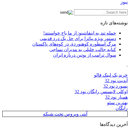
نیوز
نوشته‌های تازه
حمله تند به اینفانتینو: از ما باج خواستند!
دستور ویژه پیاتزا برای حل یک درد قدیمی
مرگ اسطوره کوهنوردی در کوه‌های پاکستان
کنایه جالب خلیلی به مدیران نساجی
سوال ترامپ از پوتین درباره ایران
.
خرید بک لینک فالو
آپدیت نود 32
پسورد نود 32
اوکلی لایسنس رایگان نود 32
همیار نود 32
بهترین سئو
رایگان
آنتی ویروس تحت شبکه
آخرین دیدگاه‌ها