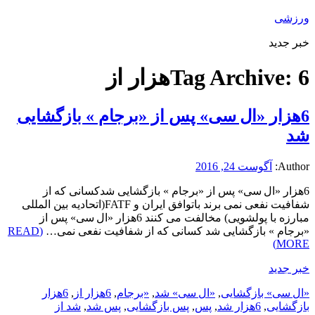
ورزشی
خبر جدید
6هزار از
Tag Archive:
6هزار «ال سی» پس از «برجام » بازگشایی
شد
Author:
آگوست 24, 2016
6هزار «ال سی» پس از «برجام » بازگشایی شدکسانی که از
شفافیت نفعی نمی برند باتوافق ایران و FATF(اتحادیه بین المللی
مبارزه با پولشویی) مخالفت می کنند 6هزار «ال سی» پس از
«برجام » بازگشایی شد کسانی که از شفافیت نفعی نمی…
(READ
MORE)
خبر جدید
«ال سی» بازگشایی
,
«ال سی» شد
,
«برجام
,
6هزار از
,
6هزار
بازگشایی
,
6هزار شد
,
پس
,
پس بازگشایی
,
پس شد
,
شد از