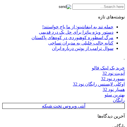
نوشته‌های تازه
حمله تند به اینفانتینو: از ما باج خواستند!
دستور ویژه پیاتزا برای حل یک درد قدیمی
مرگ اسطوره کوهنوردی در کوه‌های پاکستان
کنایه جالب خلیلی به مدیران نساجی
سوال ترامپ از پوتین درباره ایران
.
خرید بک لینک فالو
آپدیت نود 32
پسورد نود 32
اوکلی لایسنس رایگان نود 32
همیار نود 32
بهترین سئو
رایگان
آنتی ویروس تحت شبکه
آخرین دیدگاه‌ها
بایگانی