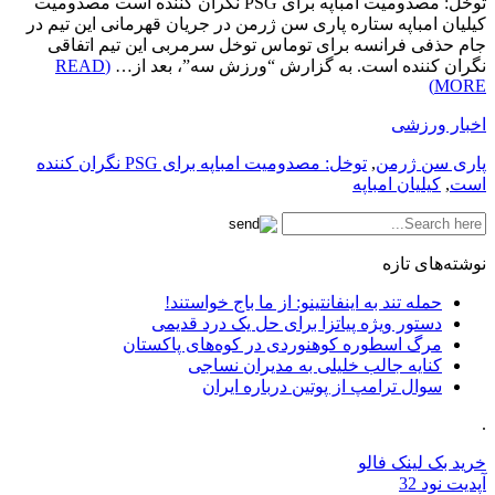
توخل: مصدومیت امباپه برای PSG نگران کننده است مصدومیت
کیلیان امباپه ستاره پاری سن ژرمن در جریان قهرمانی این تیم در
جام حذفی فرانسه برای توماس توخل سرمربی این تیم اتفاقی
نگران کننده است. به گزارش “ورزش سه”، بعد از…
(READ
MORE)
اخبار ورزشی
پاری سن ژرمن
,
توخل: مصدومیت امباپه برای PSG نگران کننده
است
,
کیلیان امباپه
نوشته‌های تازه
حمله تند به اینفانتینو: از ما باج خواستند!
دستور ویژه پیاتزا برای حل یک درد قدیمی
مرگ اسطوره کوهنوردی در کوه‌های پاکستان
کنایه جالب خلیلی به مدیران نساجی
سوال ترامپ از پوتین درباره ایران
.
خرید بک لینک فالو
آپدیت نود 32