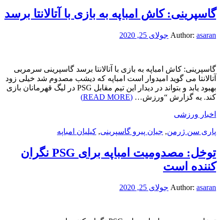
گاسپرینی: کاش امباپه به بازی با آتالانتا برسد
asaran
Author:
جولای 25, 2020
گاسپرینی: کاش امباپه به بازی با آتالانتا برسد گاسپرینی سرمربی
آتالانتا می گوید امیدوار است امباپه که دیشب مصدوم شد خیلی زود
بهبود یابد و بتواند در دیدار این تیم مقابل PSG در لیگ قهرمانان بازی
کند. به گزارش “ورزش…
(READ MORE)
اخبار ورزشی
پاری سن ژرمن
,
جیان پیرو گاسپرینی
,
کیلیان امباپه
توخل: مصدومیت امباپه برای PSG نگران
کننده است
asaran
Author:
جولای 25, 2020