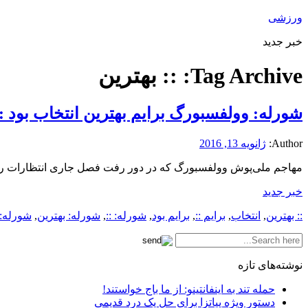
ورزشی
خبر جدید
Tag Archive:
:: بهترین
شورله: وولفسبورگ برایم بهترین انتخاب بود ::
Author:
ژانویه 13, 2016
مهاجم ملی‌پوش وولفسبورگ که در دور رفت فصل جاری انتظارات را بر
خبر جدید
:: بهترین
,
انتخاب
,
برایم ::
,
برایم بود
,
شورله: ::
,
شورله: بهترین
,
شورله: 
نوشته‌های تازه
حمله تند به اینفانتینو: از ما باج خواستند!
دستور ویژه پیاتزا برای حل یک درد قدیمی