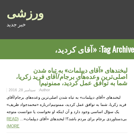
ورزشی
خبر جدید
Tag Archive:
«آقای کردید،
لبخندهای «آقای دیپلمات» به تباه شدن
اصلی‌ترین وعده‌های برجام/آقای فرید زکریا،
شما به توافق عمل کردید، ممنونیم!
Author:
سپتامبر 28, 2016
لبخندهای «آقای دیپلمات» به تباه شدن اصلی‌ترین وعده‌های برجام/آقای
فرید زکریا، شما به توافق عمل کردید، ممنونیم!درباره «محمدجواد ظریف»
یک سؤال اساسی وجود دارد و آن اینکه او نخواست یا نتوانست متوجه
بی‌دستاوردی برجام برای مردم باشد؟! لبخندهای «آقای دیپلمات»…
(READ
MORE)