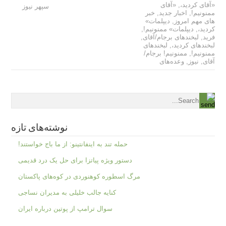
«آقای کردید،
,
«آقای
سپهر نیوز
ممنونیم!
,
اخبار جدید
,
خبر
های مهم امروز
,
دیپلمات»
کردید،
,
دیپلمات» ممنونیم!
,
فرید
,
لبخندهای برجام/آقای
,
لبخندهای کردید،
,
لبخندهای
ممنونیم!
,
ممنونیم! برجام/
آقای
,
نیوز
,
وعده‌های
نوشته‌های تازه
حمله تند به اینفانتینو: از ما باج خواستند!
دستور ویژه پیاتزا برای حل یک درد قدیمی
مرگ اسطوره کوهنوردی در کوه‌های پاکستان
کنایه جالب خلیلی به مدیران نساجی
سوال ترامپ از پوتین درباره ایران