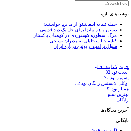
نوشته‌های تازه
حمله تند به اینفانتینو: از ما باج خواستند!
دستور ویژه پیاتزا برای حل یک درد قدیمی
مرگ اسطوره کوهنوردی در کوه‌های پاکستان
کنایه جالب خلیلی به مدیران نساجی
سوال ترامپ از پوتین درباره ایران
.
خرید بک لینک فالو
آپدیت نود 32
پسورد نود 32
اوکلی لایسنس رایگان نود 32
همیار نود 32
بهترین سئو
رایگان
آخرین دیدگاه‌ها
بایگانی
آگوست 2026