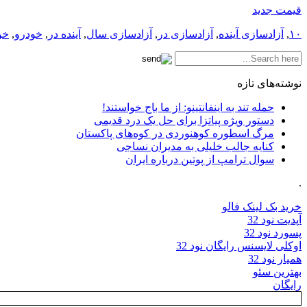
قیمت جدید
۱۰
,
آزادسازی آینده
,
آزادسازی در
,
آزادسازی سال
,
آینده در
,
خودرو
,
خو
نوشته‌های تازه
حمله تند به اینفانتینو: از ما باج خواستند!
دستور ویژه پیاتزا برای حل یک درد قدیمی
مرگ اسطوره کوهنوردی در کوه‌های پاکستان
کنایه جالب خلیلی به مدیران نساجی
سوال ترامپ از پوتین درباره ایران
.
خرید بک لینک فالو
آپدیت نود 32
پسورد نود 32
اوکلی لایسنس رایگان نود 32
همیار نود 32
بهترین سئو
رایگان