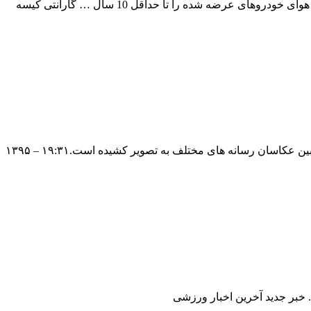
گارانتی کیسه هوای خودرو 10 ساله شدبراساس یک قانون جدید خودرویی، خودروسازان و واردکنندگان خودرو موظفند عملکرد صحیح کیسه هوای خودروهای عرضه شده را تا حداقل 10 سال … گارانتی کیسه
قلم دوربین، سه شنبه ۱۰ فروردین ۹۵قلم دوربین، سه شنبه ۱۰ فروردین ۹۵ جذاب ترین و مهمترین رخدادهای ایران و جهان را از دریچه دوربین عکاسان رسانه های مختلف به تصویر کشیده است.۱۹:۳۱ – ۱۳۹۵