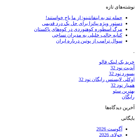
نوشته‌های تازه
حمله تند به اینفانتینو: از ما باج خواستند!
دستور ویژه پیاتزا برای حل یک درد قدیمی
مرگ اسطوره کوهنوردی در کوه‌های پاکستان
کنایه جالب خلیلی به مدیران نساجی
سوال ترامپ از پوتین درباره ایران
.
خرید بک لینک فالو
آپدیت نود 32
پسورد نود 32
اوکلی لایسنس رایگان نود 32
همیار نود 32
بهترین سئو
رایگان
آخرین دیدگاه‌ها
بایگانی
آگوست 2026
جولای 2026