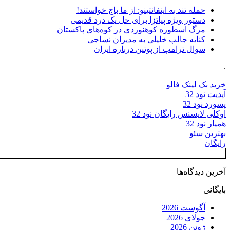
حمله تند به اینفانتینو: از ما باج خواستند!
دستور ویژه پیاتزا برای حل یک درد قدیمی
مرگ اسطوره کوهنوردی در کوه‌های پاکستان
کنایه جالب خلیلی به مدیران نساجی
سوال ترامپ از پوتین درباره ایران
.
خرید بک لینک فالو
آپدیت نود 32
پسورد نود 32
اوکلی لایسنس رایگان نود 32
همیار نود 32
بهترین سئو
رایگان
آخرین دیدگاه‌ها
بایگانی
آگوست 2026
جولای 2026
ژوئن 2026