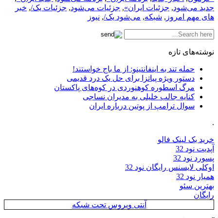
جدید می‌شود
,
جزئیات ایران»
,
جزئیات می‌شود
,
جزئیات یک/
,
خبر
های مهم امروز
,
شبکه
,
می‌شود یک/
,
نیوز
نوشته‌های تازه
حمله تند به اینفانتینو: از ما باج خواستند!
دستور ویژه پیاتزا برای حل یک درد قدیمی
مرگ اسطوره کوهنوردی در کوه‌های پاکستان
کنایه جالب خلیلی به مدیران نساجی
سوال ترامپ از پوتین درباره ایران
.
خرید بک لینک فالو
آپدیت نود 32
پسورد نود 32
اوکلی لایسنس رایگان نود 32
همیار نود 32
بهترین سئو
رایگان
آنتی ویروس تحت شبکه