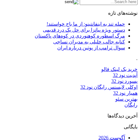
نوشته‌های تازه
حمله تند به اینفانتینو: از ما باج خواستند!
دستور ویژه پیاتزا برای حل یک درد قدیمی
مرگ اسطوره کوهنوردی در کوه‌های پاکستان
کنایه جالب خلیلی به مدیران نساجی
سوال ترامپ از پوتین درباره ایران
.
خرید بک لینک فالو
آپدیت نود 32
پسورد نود 32
اوکلی لایسنس رایگان نود 32
همیار نود 32
بهترین سئو
رایگان
آخرین دیدگاه‌ها
بایگانی
آگوست 2026