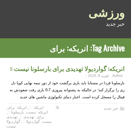
ورزشی
خبر جدید
Tag Archive:
انریکه: برای
انریکه: گواردیولا تهدیدی برای بارسلونا نیست ::
Author:
فوریه 9, 2016
بارسلونا فردا در مستایا باید بازی برگشت خود از دور نیمه نهایی کوپا دل
ری را برگزار کند؛ در حالیکه به پشتوانه پیروزی 7-0 بازی رفت صعودش به
فینال را مسجل کرده است. اخبار دنیای تکنولوژی ماشین های جدید
انریکه: ::
,
انریکه: برای
,
خبر جدید
انریکه: نیست
,
بارسلونا ::
,
برای
,
تهدیدی ::
,
تهدیدی
نیست
,
گواردیولا ::
,
گواردیولا
نیست