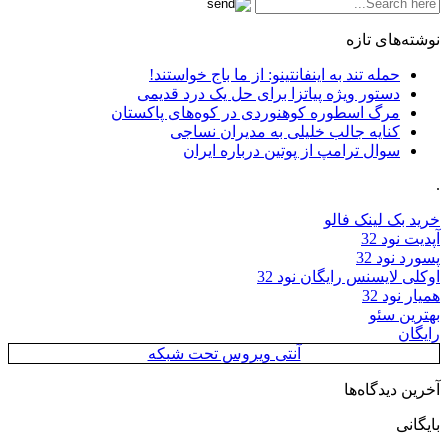
نوشته‌های تازه
حمله تند به اینفانتینو: از ما باج خواستند!
دستور ویژه پیاتزا برای حل یک درد قدیمی
مرگ اسطوره کوهنوردی در کوه‌های پاکستان
کنایه جالب خلیلی به مدیران نساجی
سوال ترامپ از پوتین درباره ایران
.
خرید بک لینک فالو
آپدیت نود 32
پسورد نود 32
اوکلی لایسنس رایگان نود 32
همیار نود 32
بهترین سئو
رایگان
آنتی ویروس تحت شبکه
آخرین دیدگاه‌ها
بایگانی