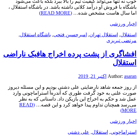
خوب نه تنها می‌تواند کیفیت تیم را بالا ببرد بلکه باعث می‌شود
باشگاه با فروش او درآمد کلانی داشته باشد. در باشگاه استقلال ،
اما سال هاست مشخص شده…
(READ MORE)
اخبار ورزشی
استقلال
,
استقلال تهران
,
امیرحسین فتحی
,
باشگاه استقلال
,
مرتضی تبریزی
افشاگری از پشت پرده اخراج هافبک ناراضی
استقلال
asaran
Author:
اکتبر 21, 2019
از روز جمعه شاهد نارضایتی علی دشتی بودیم و این مسئله دیروز
صورت علنی به خود گرفت طوری که آندره‌آ استراماچونی وارد
عمل شد و حکم به اخراج این بازیکن داد. داستانی که به نظر
می‌رسد همچنان تداوم پیدا خواهد کرد و این قصه…
(READ
MORE)
اخبار ورزشی
استراماچونی
,
استقلال
,
علی دشتی