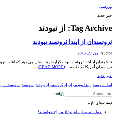
ورزشی
خبر جدید
Tag Archive:
از نبودند
ثروتمندان از ابتدا ثروتمند نبودند
Author:
می 27, 2016
ثروتمندان از ابتدا ثروتمند نبودندگزارش ها نشان می دهد که اغلب ثروت
ثروتمندان آمریکا در طبقه…
(READ MORE)
خبر جدید
ابتدا ثروتمند
,
ابتدا نبودند
,
از
,
از ثروتمند
,
از نبودند
,
ثروتمند
,
ثروتمندان ابت
نوشته‌های تازه
حمله تند به اینفانتینو: از ما باج خواستند!