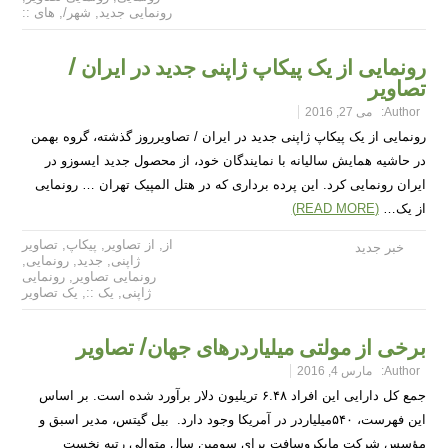
رونمایی جدید
,
شهر/
,
های ::
رونمایی از یک پیکاپ ژاپنی جدید در ایران /
تصاویر
Author:
می 27, 2016
رونمایی از یک پیکاپ ژاپنی جدید در ایران / تصاویرروز گذشته، گروه بهمن
در حاشیه همایش سالیانه با نمایندگان خود، از محصول جدید ایسوزو در
ایران رونمایی کرد. این پرده برداری که در هتل المپیک تهران … رونمایی
از یک…
(READ MORE)
از
,
از تصاویر
,
پیکاپ
,
تصاویر
خبر جدید
ژاپنی
,
جدید
,
رونمایی
,
رونمایی تصاویر
,
رونمایی
ژاپنی
,
یک ::
,
یک تصاویر
برخی‌ از مولتی‌ میلیاردرهای جهان/ تصاویر
Author:
مارس 4, 2016
جمع کل دارایی این افراد ۶.۴۸ تریلیون دلار برآورد شده است. بر اساس
این فهرست، ۵۴۰میلیاردر در آمریکا وجود دارد. بیل گیتس، مدیر اسبق و
مؤسس شرکت مایکروسافت برای سومین سال متوالی رتبه نخست