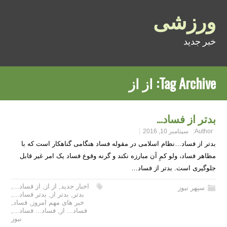
ورزشی
خبر جدید
Tag Archive:
از از
بدتر از فساد…
Author:
سپتامبر 10, 2016
بدتر از فساد…نظام اسلامی در مقوله فساد هنگامی گناهکار است که با
مظاهر فساد، ولو کمِ آن مبارزه نکند و گرنه وقوع فساد یک امر غیر قابل
جلوگیری است. بدتر از فساد…
اخبار جدید
,
از از
,
از فساد...
,
سپهر نیوز
بدتر
,
بدتر از
,
بدتر فساد...
,
خبر های مهم امروز
,
فساد
,
فساد... از
,
فساد... فساد...
,
نیوز