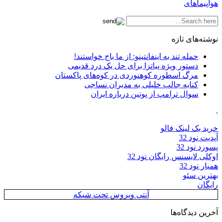
هواپیماهای
نوشته‌های تازه
حمله تند به اینفانتینو: از ما باج خواستند!
دستور ویژه پیاتزا برای حل یک درد قدیمی
مرگ اسطوره کوهنوردی در کوه‌های پاکستان
کنایه جالب خلیلی به مدیران نساجی
سوال ترامپ از پوتین درباره ایران
.
خرید بک لینک فالو
آپدیت نود 32
پسورد نود 32
اوکلی لایسنس رایگان نود 32
همیار نود 32
بهترین سئو
رایگان
آنتی ویروس تحت شبکه
آخرین دیدگاه‌ها