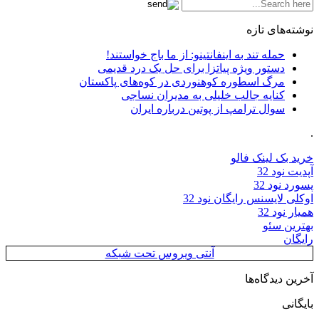
نوشته‌های تازه
حمله تند به اینفانتینو: از ما باج خواستند!
دستور ویژه پیاتزا برای حل یک درد قدیمی
مرگ اسطوره کوهنوردی در کوه‌های پاکستان
کنایه جالب خلیلی به مدیران نساجی
سوال ترامپ از پوتین درباره ایران
.
خرید بک لینک فالو
آپدیت نود 32
پسورد نود 32
اوکلی لایسنس رایگان نود 32
همیار نود 32
بهترین سئو
رایگان
آنتی ویروس تحت شبکه
آخرین دیدگاه‌ها
بایگانی