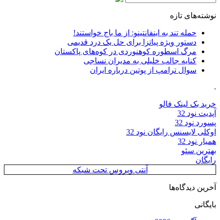
نوشته‌های تازه
حمله تند به اینفانتینو: از ما باج خواستند!
دستور ویژه پیاتزا برای حل یک درد قدیمی
مرگ اسطوره کوهنوردی در کوه‌های پاکستان
کنایه جالب خلیلی به مدیران نساجی
سوال ترامپ از پوتین درباره ایران
.
خرید بک لینک فالو
آپدیت نود 32
پسورد نود 32
اوکلی لایسنس رایگان نود 32
همیار نود 32
بهترین سئو
رایگان
آنتی ویروس تحت شبکه
آخرین دیدگاه‌ها
بایگانی