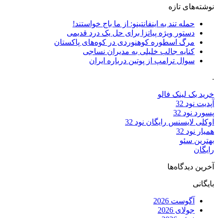
نوشته‌های تازه
حمله تند به اینفانتینو: از ما باج خواستند!
دستور ویژه پیاتزا برای حل یک درد قدیمی
مرگ اسطوره کوهنوردی در کوه‌های پاکستان
کنایه جالب خلیلی به مدیران نساجی
سوال ترامپ از پوتین درباره ایران
.
خرید بک لینک فالو
آپدیت نود 32
پسورد نود 32
اوکلی لایسنس رایگان نود 32
همیار نود 32
بهترین سئو
رایگان
آخرین دیدگاه‌ها
بایگانی
آگوست 2026
جولای 2026