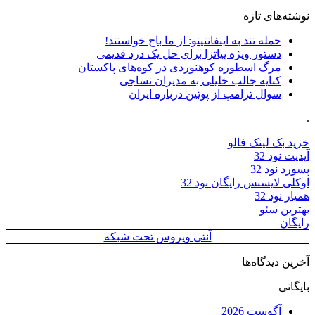
نوشته‌های تازه
حمله تند به اینفانتینو: از ما باج خواستند!
دستور ویژه پیاتزا برای حل یک درد قدیمی
مرگ اسطوره کوهنوردی در کوه‌های پاکستان
کنایه جالب خلیلی به مدیران نساجی
سوال ترامپ از پوتین درباره ایران
.
خرید بک لینک فالو
آپدیت نود 32
پسورد نود 32
اوکلی لایسنس رایگان نود 32
همیار نود 32
بهترین سئو
رایگان
آنتی ویروس تحت شبکه
آخرین دیدگاه‌ها
بایگانی
آگوست 2026