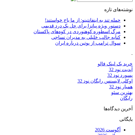
نوشته‌های تازه
حمله تند به اینفانتینو: از ما باج خواستند!
دستور ویژه پیاتزا برای حل یک درد قدیمی
مرگ اسطوره کوهنوردی در کوه‌های پاکستان
کنایه جالب خلیلی به مدیران نساجی
سوال ترامپ از پوتین درباره ایران
.
خرید بک لینک فالو
آپدیت نود 32
پسورد نود 32
اوکلی لایسنس رایگان نود 32
همیار نود 32
بهترین سئو
رایگان
آخرین دیدگاه‌ها
بایگانی
آگوست 2026