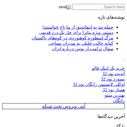
نوشته‌های تازه
حمله تند به اینفانتینو: از ما باج خواستند!
دستور ویژه پیاتزا برای حل یک درد قدیمی
مرگ اسطوره کوهنوردی در کوه‌های پاکستان
کنایه جالب خلیلی به مدیران نساجی
سوال ترامپ از پوتین درباره ایران
.
خرید بک لینک فالو
آپدیت نود 32
پسورد نود 32
اوکلی لایسنس رایگان نود 32
همیار نود 32
بهترین سئو
رایگان
آنتی ویروس تحت شبکه
آخرین دیدگاه‌ها
بایگانی